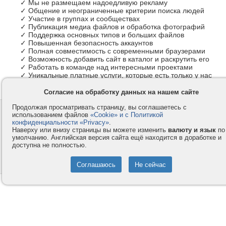
✓ Мы не размещаем надоедливую рекламу
✓ Общение и неограниченные критерии поиска людей
✓ Участие в группах и сообществах
✓ Публикация медиа файлов и обработка фотографий
✓ Поддержка основных типов и больших файлов
✓ Повышенная безопасность аккаунтов
✓ Полная совместимость с современными браузерами
✓ Возможность добавить сайт в каталог и раскрутить его
✓ Работать в команде над интересными проектами
✓ Уникальные платные услуги, которые есть только у нас
Согласие на обработку данных на нашем сайте
Продолжая просматривать страницу, вы соглашаетесь с
Контакты
Privacy и Cookie
использованием файлов
«Cookie» и с Политикой
Компания
Правила и условия
конфиденциальности «Privacy»
.
Наверху или внизу страницы вы можете изменить
валюту и язык
по
Услуги
Помощь
умолчанию. Английская версия сайта ещё находится в доработке и
доступна не полностью.
Как оплатить
Форумы
© 2008-2026
VMESTE.EU
- Все права защищены.