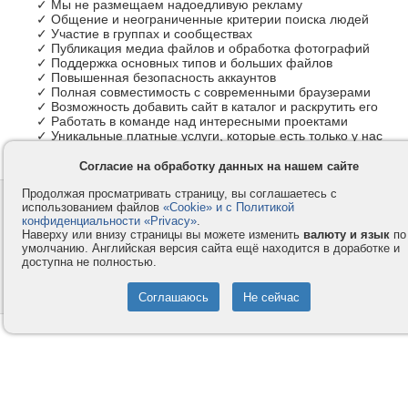
✓ Мы не размещаем надоедливую рекламу
✓ Общение и неограниченные критерии поиска людей
✓ Участие в группах и сообществах
✓ Публикация медиа файлов и обработка фотографий
✓ Поддержка основных типов и больших файлов
✓ Повышенная безопасность аккаунтов
✓ Полная совместимость с современными браузерами
✓ Возможность добавить сайт в каталог и раскрутить его
✓ Работать в команде над интересными проектами
✓ Уникальные платные услуги, которые есть только у нас
Согласие на обработку данных на нашем сайте
Продолжая просматривать страницу, вы соглашаетесь с
Контакты
Privacy и Cookie
использованием файлов
«Cookie» и с Политикой
Компания
Правила и условия
конфиденциальности «Privacy»
.
Наверху или внизу страницы вы можете изменить
валюту и язык
по
Услуги
Помощь
умолчанию. Английская версия сайта ещё находится в доработке и
доступна не полностью.
Как оплатить
Форумы
© 2008-2026
VMESTE.EU
- Все права защищены.