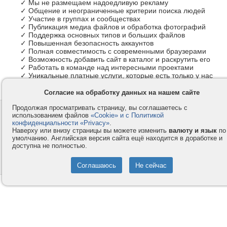
✓ Мы не размещаем надоедливую рекламу
✓ Общение и неограниченные критерии поиска людей
✓ Участие в группах и сообществах
✓ Публикация медиа файлов и обработка фотографий
✓ Поддержка основных типов и больших файлов
✓ Повышенная безопасность аккаунтов
✓ Полная совместимость с современными браузерами
✓ Возможность добавить сайт в каталог и раскрутить его
✓ Работать в команде над интересными проектами
✓ Уникальные платные услуги, которые есть только у нас
Согласие на обработку данных на нашем сайте
Продолжая просматривать страницу, вы соглашаетесь с
Контакты
Privacy и Cookie
использованием файлов
«Cookie» и с Политикой
Компания
Правила и условия
конфиденциальности «Privacy»
.
Наверху или внизу страницы вы можете изменить
валюту и язык
по
Услуги
Помощь
умолчанию. Английская версия сайта ещё находится в доработке и
доступна не полностью.
Как оплатить
Форумы
© 2008-2026
VMESTE.EU
- Все права защищены.