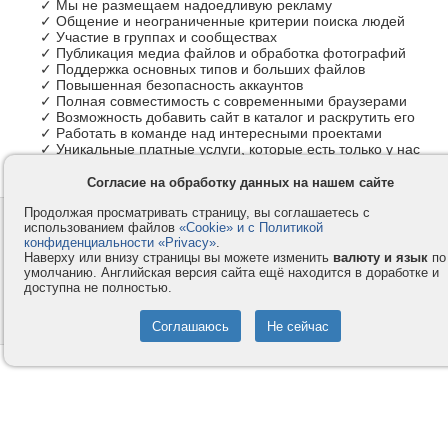
✓ Мы не размещаем надоедливую рекламу
✓ Общение и неограниченные критерии поиска людей
✓ Участие в группах и сообществах
✓ Публикация медиа файлов и обработка фотографий
✓ Поддержка основных типов и больших файлов
✓ Повышенная безопасность аккаунтов
✓ Полная совместимость с современными браузерами
✓ Возможность добавить сайт в каталог и раскрутить его
✓ Работать в команде над интересными проектами
✓ Уникальные платные услуги, которые есть только у нас
Согласие на обработку данных на нашем сайте
Продолжая просматривать страницу, вы соглашаетесь с
Контакты
Privacy и Cookie
использованием файлов
«Cookie» и с Политикой
Компания
Правила и условия
конфиденциальности «Privacy»
.
Наверху или внизу страницы вы можете изменить
валюту и язык
по
Услуги
Помощь
умолчанию. Английская версия сайта ещё находится в доработке и
доступна не полностью.
Как оплатить
Форумы
© 2008-2026
VMESTE.EU
- Все права защищены.