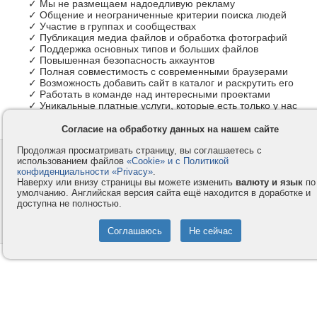
✓ Мы не размещаем надоедливую рекламу
✓ Общение и неограниченные критерии поиска людей
✓ Участие в группах и сообществах
✓ Публикация медиа файлов и обработка фотографий
✓ Поддержка основных типов и больших файлов
✓ Повышенная безопасность аккаунтов
✓ Полная совместимость с современными браузерами
✓ Возможность добавить сайт в каталог и раскрутить его
✓ Работать в команде над интересными проектами
✓ Уникальные платные услуги, которые есть только у нас
Согласие на обработку данных на нашем сайте
Продолжая просматривать страницу, вы соглашаетесь с
Контакты
Privacy и Cookie
использованием файлов
«Cookie» и с Политикой
Компания
Правила и условия
конфиденциальности «Privacy»
.
Наверху или внизу страницы вы можете изменить
валюту и язык
по
Услуги
Помощь
умолчанию. Английская версия сайта ещё находится в доработке и
доступна не полностью.
Как оплатить
Форумы
© 2008-2026
VMESTE.EU
- Все права защищены.