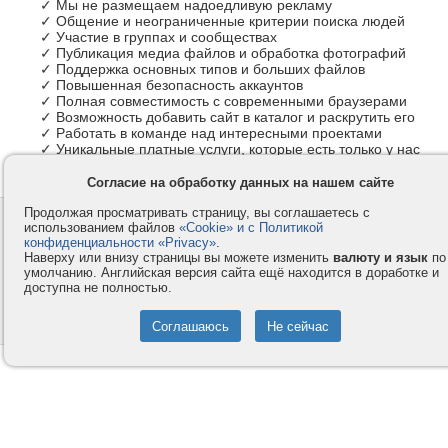
✓ Мы не размещаем надоедливую рекламу
✓ Общение и неограниченные критерии поиска людей
✓ Участие в группах и сообществах
✓ Публикация медиа файлов и обработка фотографий
✓ Поддержка основных типов и больших файлов
✓ Повышенная безопасность аккаунтов
✓ Полная совместимость с современными браузерами
✓ Возможность добавить сайт в каталог и раскрутить его
✓ Работать в команде над интересными проектами
✓ Уникальные платные услуги, которые есть только у нас
Согласие на обработку данных на нашем сайте
Продолжая просматривать страницу, вы соглашаетесь с
Контакты
Privacy и Cookie
использованием файлов
«Cookie» и с Политикой
Компания
Правила и условия
конфиденциальности «Privacy»
.
Наверху или внизу страницы вы можете изменить
валюту и язык
по
Услуги
Помощь
умолчанию. Английская версия сайта ещё находится в доработке и
доступна не полностью.
Как оплатить
Форумы
© 2008-2026
VMESTE.EU
- Все права защищены.