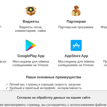
Виджеты
Партнерам
P-
Виджеты чатов,
Партнерская программа.
Фор
комментариев, лайки.
GooglePlay App
AppStore App
всех
Мессенджер для обмена
Мессенджер для обмена
Пр
сообщениями на Vmeste.
сообщениями на Vmeste.
ск
Наши основные преимущества
✓ Лёгкий вес страниц и хорошая скорость загрузки
✓ Удобный и приятный интерфейс, интерактивность
✓ Мы не размещаем надоедливую рекламу
✓ Общение и неограниченные критерии поиска людей
Согласие на обработку данных на нашем сайте
✓ Участие в группах и сообществах
✓ Публикация медиа файлов и обработка фотографий
я просматривать страницу, вы соглашаетесь с использованием файло
✓ Поддержка основных типов и больших файлов