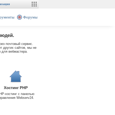
изация
рументы
Форумы
людей.
рез почтовый сервис.
т других сайтов, мы не
 для вебмастера.
Хостинг PHP
HP-хостинг с панелью
правления Webserv24.