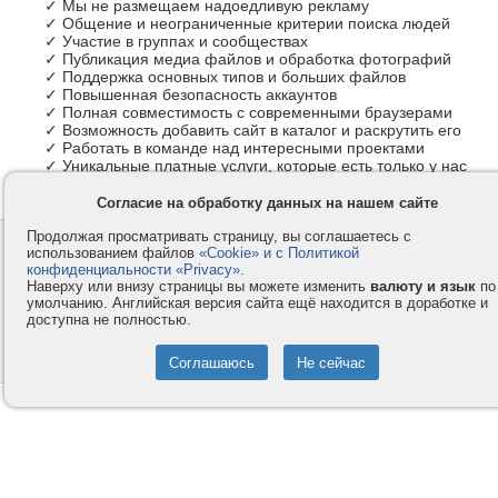
✓ Мы не размещаем надоедливую рекламу
✓ Общение и неограниченные критерии поиска людей
✓ Участие в группах и сообществах
✓ Публикация медиа файлов и обработка фотографий
✓ Поддержка основных типов и больших файлов
✓ Повышенная безопасность аккаунтов
✓ Полная совместимость с современными браузерами
✓ Возможность добавить сайт в каталог и раскрутить его
✓ Работать в команде над интересными проектами
✓ Уникальные платные услуги, которые есть только у нас
Согласие на обработку данных на нашем сайте
Продолжая просматривать страницу, вы соглашаетесь с
Контакты
Privacy и Cookie
использованием файлов
«Cookie» и с Политикой
Компания
Правила и условия
конфиденциальности «Privacy»
.
Наверху или внизу страницы вы можете изменить
валюту и язык
по
Услуги
Помощь
умолчанию. Английская версия сайта ещё находится в доработке и
доступна не полностью.
Как оплатить
Форумы
© 2008-2026
VMESTE.EU
- Все права защищены.