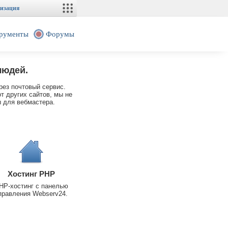
изация
рументы
Форумы
людей.
рез почтовый сервис.
т других сайтов, мы не
 для вебмастера.
Хостинг PHP
HP-хостинг с панелью
правления Webserv24.