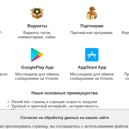
Виджеты
Партнерам
P-
Виджеты чатов,
Партнерская программа.
Фор
комментариев, лайки.
GooglePlay App
AppStore App
всех
Мессенджер для обмена
Мессенджер для обмена
Пр
сообщениями на Vmeste.
сообщениями на Vmeste.
ск
Наши основные преимущества
✓ Лёгкий вес страниц и хорошая скорость загрузки
✓ Удобный и приятный интерфейс, интерактивность
✓ Мы не размещаем надоедливую рекламу
✓ Общение и неограниченные критерии поиска людей
Согласие на обработку данных на нашем сайте
✓ Участие в группах и сообществах
✓ Публикация медиа файлов и обработка фотографий
я просматривать страницу, вы соглашаетесь с использованием файло
✓ Поддержка основных типов и больших файлов