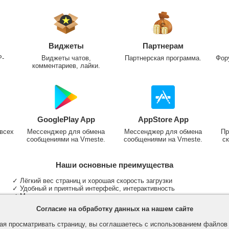
Виджеты
Партнерам
P-
Виджеты чатов,
Партнерская программа.
Фор
комментариев, лайки.
GooglePlay App
AppStore App
всех
Мессенджер для обмена
Мессенджер для обмена
Пр
сообщениями на Vmeste.
сообщениями на Vmeste.
ск
Наши основные преимущества
✓ Лёгкий вес страниц и хорошая скорость загрузки
✓ Удобный и приятный интерфейс, интерактивность
✓ Мы не размещаем надоедливую рекламу
✓ Общение и неограниченные критерии поиска людей
Согласие на обработку данных на нашем сайте
✓ Участие в группах и сообществах
✓ Публикация медиа файлов и обработка фотографий
я просматривать страницу, вы соглашаетесь с использованием файло
✓ Поддержка основных типов и больших файлов