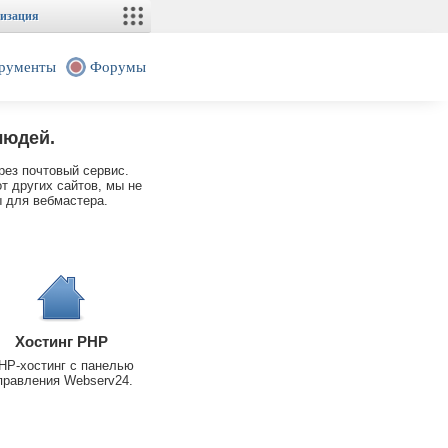
изация
рументы
Форумы
людей.
рез почтовый сервис.
т других сайтов, мы не
 для вебмастера.
Хостинг PHP
HP-хостинг с панелью
правления Webserv24.