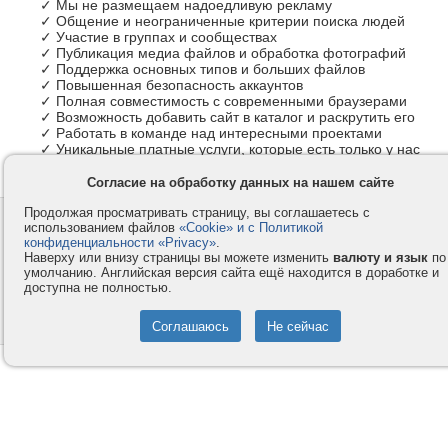
✓ Мы не размещаем надоедливую рекламу
✓ Общение и неограниченные критерии поиска людей
✓ Участие в группах и сообществах
✓ Публикация медиа файлов и обработка фотографий
✓ Поддержка основных типов и больших файлов
✓ Повышенная безопасность аккаунтов
✓ Полная совместимость с современными браузерами
✓ Возможность добавить сайт в каталог и раскрутить его
✓ Работать в команде над интересными проектами
✓ Уникальные платные услуги, которые есть только у нас
Согласие на обработку данных на нашем сайте
Продолжая просматривать страницу, вы соглашаетесь с
Контакты
Privacy и Cookie
использованием файлов
«Cookie» и с Политикой
Компания
Правила и условия
конфиденциальности «Privacy»
.
Наверху или внизу страницы вы можете изменить
валюту и язык
по
Услуги
Помощь
умолчанию. Английская версия сайта ещё находится в доработке и
доступна не полностью.
Как оплатить
Форумы
© 2008-2026
VMESTE.EU
- Все права защищены.