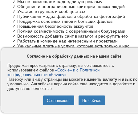
✓ Мы не размещаем надоедливую рекламу
✓ Общение и неограниченные критерии поиска людей
✓ Участие в группах и сообществах
✓ Публикация медиа файлов и обработка фотографий
✓ Поддержка основных типов и больших файлов
✓ Повышенная безопасность аккаунтов
✓ Полная совместимость с современными браузерами
✓ Возможность добавить сайт в каталог и раскрутить его
✓ Работать в команде над интересными проектами
✓ Уникальные платные услуги, которые есть только у нас
Согласие на обработку данных на нашем сайте
Продолжая просматривать страницу, вы соглашаетесь с
Контакты
Privacy и Cookie
использованием файлов
«Cookie» и с Политикой
Компания
Правила и условия
конфиденциальности «Privacy»
.
Наверху или внизу страницы вы можете изменить
валюту и язык
по
Услуги
Помощь
умолчанию. Английская версия сайта ещё находится в доработке и
доступна не полностью.
Как оплатить
Форумы
© 2008-2026
VMESTE.EU
- Все права защищены.