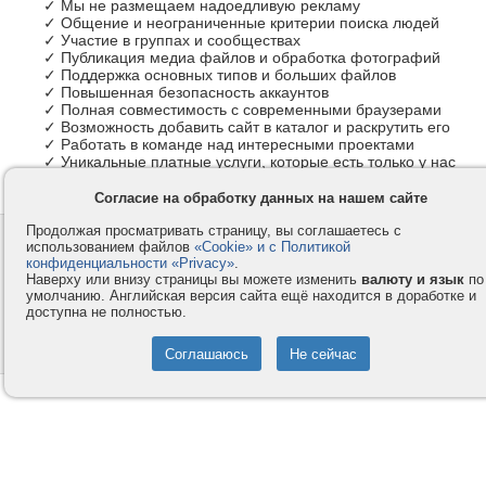
✓ Мы не размещаем надоедливую рекламу
✓ Общение и неограниченные критерии поиска людей
✓ Участие в группах и сообществах
✓ Публикация медиа файлов и обработка фотографий
✓ Поддержка основных типов и больших файлов
✓ Повышенная безопасность аккаунтов
✓ Полная совместимость с современными браузерами
✓ Возможность добавить сайт в каталог и раскрутить его
✓ Работать в команде над интересными проектами
✓ Уникальные платные услуги, которые есть только у нас
Согласие на обработку данных на нашем сайте
Продолжая просматривать страницу, вы соглашаетесь с
Контакты
Privacy и Cookie
использованием файлов
«Cookie» и с Политикой
Компания
Правила и условия
конфиденциальности «Privacy»
.
Наверху или внизу страницы вы можете изменить
валюту и язык
по
Услуги
Помощь
умолчанию. Английская версия сайта ещё находится в доработке и
доступна не полностью.
Как оплатить
Форумы
© 2008-2026
VMESTE.EU
- Все права защищены.