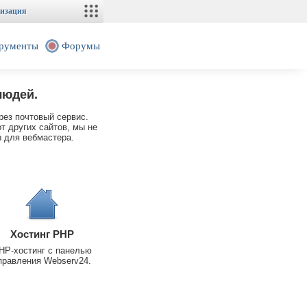
изация
рументы
Форумы
людей.
рез почтовый сервис.
т других сайтов, мы не
 для вебмастера.
Хостинг PHP
HP-хостинг с панелью
правления Webserv24.