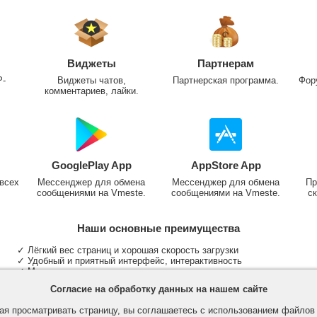
Виджеты
Партнерам
P-
Виджеты чатов,
Партнерская программа.
Фор
комментариев, лайки.
GooglePlay App
AppStore App
всех
Мессенджер для обмена
Мессенджер для обмена
Пр
сообщениями на Vmeste.
сообщениями на Vmeste.
ск
Наши основные преимущества
✓ Лёгкий вес страниц и хорошая скорость загрузки
✓ Удобный и приятный интерфейс, интерактивность
✓ Мы не размещаем надоедливую рекламу
✓ Общение и неограниченные критерии поиска людей
Согласие на обработку данных на нашем сайте
✓ Участие в группах и сообществах
✓ Публикация медиа файлов и обработка фотографий
я просматривать страницу, вы соглашаетесь с использованием файло
✓ Поддержка основных типов и больших файлов