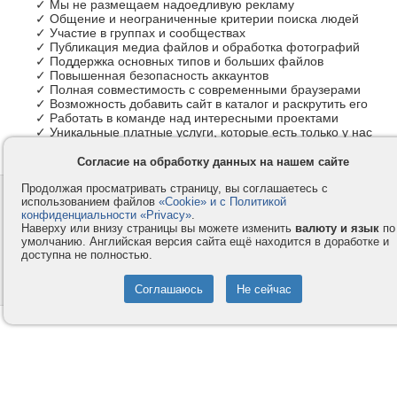
✓ Мы не размещаем надоедливую рекламу
✓ Общение и неограниченные критерии поиска людей
✓ Участие в группах и сообществах
✓ Публикация медиа файлов и обработка фотографий
✓ Поддержка основных типов и больших файлов
✓ Повышенная безопасность аккаунтов
✓ Полная совместимость с современными браузерами
✓ Возможность добавить сайт в каталог и раскрутить его
✓ Работать в команде над интересными проектами
✓ Уникальные платные услуги, которые есть только у нас
Согласие на обработку данных на нашем сайте
Продолжая просматривать страницу, вы соглашаетесь с
Контакты
Privacy и Cookie
использованием файлов
«Cookie» и с Политикой
Компания
Правила и условия
конфиденциальности «Privacy»
.
Наверху или внизу страницы вы можете изменить
валюту и язык
по
Услуги
Помощь
умолчанию. Английская версия сайта ещё находится в доработке и
доступна не полностью.
Как оплатить
Форумы
© 2008-2026
VMESTE.EU
- Все права защищены.