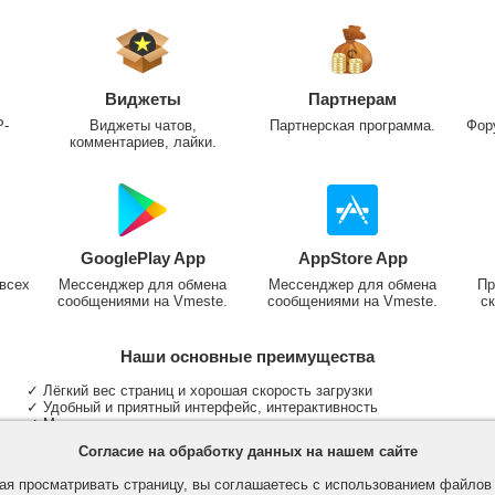
Виджеты
Партнерам
P-
Виджеты чатов,
Партнерская программа.
Фор
комментариев, лайки.
GooglePlay App
AppStore App
всех
Мессенджер для обмена
Мессенджер для обмена
Пр
сообщениями на Vmeste.
сообщениями на Vmeste.
ск
Наши основные преимущества
✓ Лёгкий вес страниц и хорошая скорость загрузки
✓ Удобный и приятный интерфейс, интерактивность
✓ Мы не размещаем надоедливую рекламу
✓ Общение и неограниченные критерии поиска людей
Согласие на обработку данных на нашем сайте
✓ Участие в группах и сообществах
✓ Публикация медиа файлов и обработка фотографий
я просматривать страницу, вы соглашаетесь с использованием файло
✓ Поддержка основных типов и больших файлов