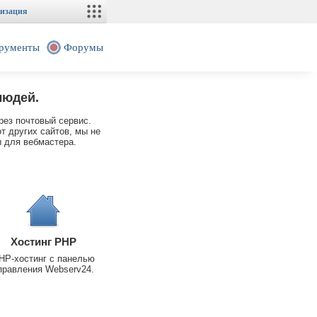
изация
рументы
Форумы
людей.
рез почтовый сервис.
т других сайтов, мы не
 для вебмастера.
Хостинг PHP
HP-хостинг с панелью
правления Webserv24.