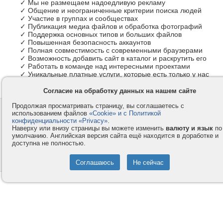
✓ Мы не размещаем надоедливую рекламу
✓ Общение и неограниченные критерии поиска людей
✓ Участие в группах и сообществах
✓ Публикация медиа файлов и обработка фотографий
✓ Поддержка основных типов и больших файлов
✓ Повышенная безопасность аккаунтов
✓ Полная совместимость с современными браузерами
✓ Возможность добавить сайт в каталог и раскрутить его
✓ Работать в команде над интересными проектами
✓ Уникальные платные услуги, которые есть только у нас
Согласие на обработку данных на нашем сайте
Продолжая просматривать страницу, вы соглашаетесь с
Контакты
Privacy и Cookie
использованием файлов
«Cookie» и с Политикой
Компания
Правила и условия
конфиденциальности «Privacy»
.
Наверху или внизу страницы вы можете изменить
валюту и язык
по
Услуги
Помощь
умолчанию. Английская версия сайта ещё находится в доработке и
доступна не полностью.
Как оплатить
Форумы
© 2008-2026
VMESTE.EU
- Все права защищены.