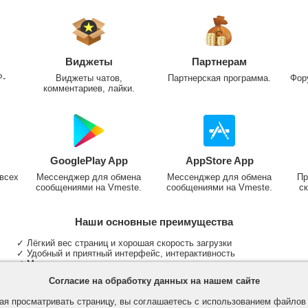
Виджеты
Партнерам
P-
Виджеты чатов,
Партнерская программа.
Фор
комментариев, лайки.
GooglePlay App
AppStore App
всех
Мессенджер для обмена
Мессенджер для обмена
Пр
сообщениями на Vmeste.
сообщениями на Vmeste.
ск
Наши основные преимущества
✓ Лёгкий вес страниц и хорошая скорость загрузки
✓ Удобный и приятный интерфейс, интерактивность
✓ Мы не размещаем надоедливую рекламу
✓ Общение и неограниченные критерии поиска людей
Согласие на обработку данных на нашем сайте
✓ Участие в группах и сообществах
✓ Публикация медиа файлов и обработка фотографий
я просматривать страницу, вы соглашаетесь с использованием файло
✓ Поддержка основных типов и больших файлов