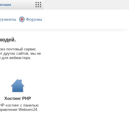
изация
рументы
Форумы
людей.
рез почтовый сервис.
т других сайтов, мы не
 для вебмастера.
Хостинг PHP
HP-хостинг с панелью
правления Webserv24.