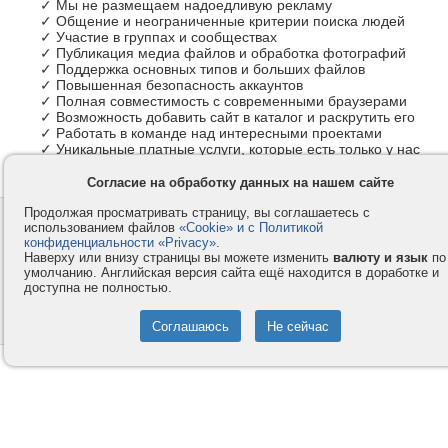
✓ Мы не размещаем надоедливую рекламу
✓ Общение и неограниченные критерии поиска людей
✓ Участие в группах и сообществах
✓ Публикация медиа файлов и обработка фотографий
✓ Поддержка основных типов и больших файлов
✓ Повышенная безопасность аккаунтов
✓ Полная совместимость с современными браузерами
✓ Возможность добавить сайт в каталог и раскрутить его
✓ Работать в команде над интересными проектами
✓ Уникальные платные услуги, которые есть только у нас
Согласие на обработку данных на нашем сайте
Продолжая просматривать страницу, вы соглашаетесь с
Контакты
Privacy и Cookie
использованием файлов
«Cookie» и с Политикой
Компания
Правила и условия
конфиденциальности «Privacy»
.
Наверху или внизу страницы вы можете изменить
валюту и язык
по
Услуги
Помощь
умолчанию. Английская версия сайта ещё находится в доработке и
доступна не полностью.
Как оплатить
Форумы
© 2008-2026
VMESTE.EU
- Все права защищены.