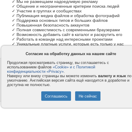
✓ Мы не размещаем надоедливую рекламу
✓ Общение и неограниченные критерии поиска людей
✓ Участие в группах и сообществах
✓ Публикация медиа файлов и обработка фотографий
✓ Поддержка основных типов и больших файлов
✓ Повышенная безопасность аккаунтов
✓ Полная совместимость с современными браузерами
✓ Возможность добавить сайт в каталог и раскрутить его
✓ Работать в команде над интересными проектами
✓ Уникальные платные услуги, которые есть только у нас
Согласие на обработку данных на нашем сайте
Продолжая просматривать страницу, вы соглашаетесь с
Контакты
Privacy и Cookie
использованием файлов
«Cookie» и с Политикой
Компания
Правила и условия
конфиденциальности «Privacy»
.
Наверху или внизу страницы вы можете изменить
валюту и язык
по
Услуги
Помощь
умолчанию. Английская версия сайта ещё находится в доработке и
доступна не полностью.
Как оплатить
Форумы
© 2008-2026
VMESTE.EU
- Все права защищены.