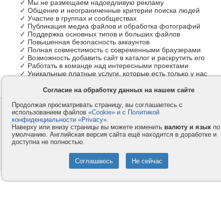
✓ Мы не размещаем надоедливую рекламу
✓ Общение и неограниченные критерии поиска людей
✓ Участие в группах и сообществах
✓ Публикация медиа файлов и обработка фотографий
✓ Поддержка основных типов и больших файлов
✓ Повышенная безопасность аккаунтов
✓ Полная совместимость с современными браузерами
✓ Возможность добавить сайт в каталог и раскрутить его
✓ Работать в команде над интересными проектами
✓ Уникальные платные услуги, которые есть только у нас
Согласие на обработку данных на нашем сайте
Продолжая просматривать страницу, вы соглашаетесь с
Контакты
Privacy и Cookie
использованием файлов
«Cookie» и с Политикой
Компания
Правила и условия
конфиденциальности «Privacy»
.
Наверху или внизу страницы вы можете изменить
валюту и язык
по
Услуги
Помощь
умолчанию. Английская версия сайта ещё находится в доработке и
доступна не полностью.
Как оплатить
Форумы
© 2008-2026
VMESTE.EU
- Все права защищены.