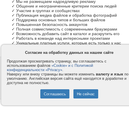
✓ Мы не размещаем надоедливую рекламу
✓ Общение и неограниченные критерии поиска людей
✓ Участие в группах и сообществах
✓ Публикация медиа файлов и обработка фотографий
✓ Поддержка основных типов и больших файлов
✓ Повышенная безопасность аккаунтов
✓ Полная совместимость с современными браузерами
✓ Возможность добавить сайт в каталог и раскрутить его
✓ Работать в команде над интересными проектами
✓ Уникальные платные услуги, которые есть только у нас
Согласие на обработку данных на нашем сайте
Продолжая просматривать страницу, вы соглашаетесь с
Контакты
Privacy и Cookie
использованием файлов
«Cookie» и с Политикой
Компания
Правила и условия
конфиденциальности «Privacy»
.
Наверху или внизу страницы вы можете изменить
валюту и язык
по
Услуги
Помощь
умолчанию. Английская версия сайта ещё находится в доработке и
доступна не полностью.
Как оплатить
Форумы
© 2008-2026
VMESTE.EU
- Все права защищены.