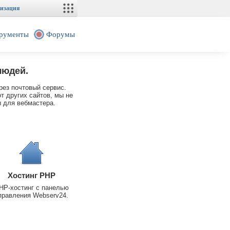
изация
рументы
Форумы
людей.
рез почтовый сервис.
т других сайтов, мы не
 для вебмастера.
Хостинг PHP
HP-хостинг с панелью
правления Webserv24.