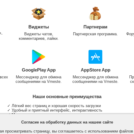
Виджеты
Партнерам
P-
Виджеты чатов,
Партнерская программа.
Фор
комментариев, лайки.
GooglePlay App
AppStore App
всех
Мессенджер для обмена
Мессенджер для обмена
Пр
сообщениями на Vmeste.
сообщениями на Vmeste.
ск
Наши основные преимущества
✓ Лёгкий вес страниц и хорошая скорость загрузки
✓ Удобный и приятный интерфейс, интерактивность
✓ Мы не размещаем надоедливую рекламу
✓ Общение и неограниченные критерии поиска людей
Согласие на обработку данных на нашем сайте
✓ Участие в группах и сообществах
✓ Публикация медиа файлов и обработка фотографий
я просматривать страницу, вы соглашаетесь с использованием файло
✓ Поддержка основных типов и больших файлов