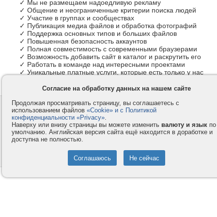
✓ Мы не размещаем надоедливую рекламу
✓ Общение и неограниченные критерии поиска людей
✓ Участие в группах и сообществах
✓ Публикация медиа файлов и обработка фотографий
✓ Поддержка основных типов и больших файлов
✓ Повышенная безопасность аккаунтов
✓ Полная совместимость с современными браузерами
✓ Возможность добавить сайт в каталог и раскрутить его
✓ Работать в команде над интересными проектами
✓ Уникальные платные услуги, которые есть только у нас
Согласие на обработку данных на нашем сайте
Продолжая просматривать страницу, вы соглашаетесь с
Контакты
Privacy и Cookie
использованием файлов
«Cookie» и с Политикой
Компания
Правила и условия
конфиденциальности «Privacy»
.
Наверху или внизу страницы вы можете изменить
валюту и язык
по
Услуги
Помощь
умолчанию. Английская версия сайта ещё находится в доработке и
доступна не полностью.
Как оплатить
Форумы
© 2008-2026
VMESTE.EU
- Все права защищены.