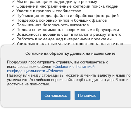
✓ Мы не размещаем надоедливую рекламу
✓ Общение и неограниченные критерии поиска людей
✓ Участие в группах и сообществах
✓ Публикация медиа файлов и обработка фотографий
✓ Поддержка основных типов и больших файлов
✓ Повышенная безопасность аккаунтов
✓ Полная совместимость с современными браузерами
✓ Возможность добавить сайт в каталог и раскрутить его
✓ Работать в команде над интересными проектами
✓ Уникальные платные услуги, которые есть только у нас
Согласие на обработку данных на нашем сайте
Продолжая просматривать страницу, вы соглашаетесь с
Контакты
Privacy и Cookie
использованием файлов
«Cookie» и с Политикой
Компания
Правила и условия
конфиденциальности «Privacy»
.
Наверху или внизу страницы вы можете изменить
валюту и язык
по
Услуги
Помощь
умолчанию. Английская версия сайта ещё находится в доработке и
доступна не полностью.
Как оплатить
Форумы
© 2008-2026
VMESTE.EU
- Все права защищены.