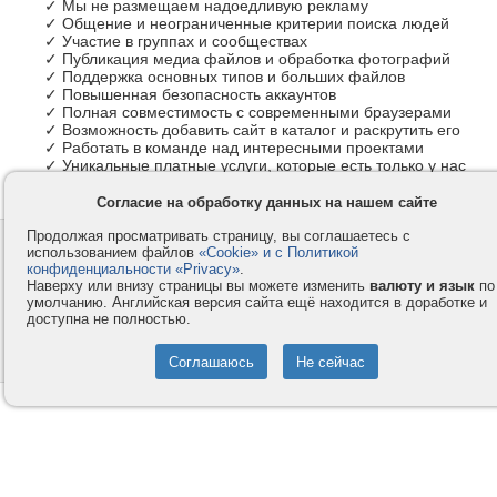
✓ Мы не размещаем надоедливую рекламу
✓ Общение и неограниченные критерии поиска людей
✓ Участие в группах и сообществах
✓ Публикация медиа файлов и обработка фотографий
✓ Поддержка основных типов и больших файлов
✓ Повышенная безопасность аккаунтов
✓ Полная совместимость с современными браузерами
✓ Возможность добавить сайт в каталог и раскрутить его
✓ Работать в команде над интересными проектами
✓ Уникальные платные услуги, которые есть только у нас
Согласие на обработку данных на нашем сайте
Продолжая просматривать страницу, вы соглашаетесь с
Контакты
Privacy и Cookie
использованием файлов
«Cookie» и с Политикой
Компания
Правила и условия
конфиденциальности «Privacy»
.
Наверху или внизу страницы вы можете изменить
валюту и язык
по
Услуги
Помощь
умолчанию. Английская версия сайта ещё находится в доработке и
доступна не полностью.
Как оплатить
Форумы
© 2008-2026
VMESTE.EU
- Все права защищены.