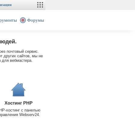
изация
рументы
Форумы
людей.
рез почтовый сервис.
т других сайтов, мы не
 для вебмастера.
Хостинг PHP
HP-хостинг с панелью
правления Webserv24.