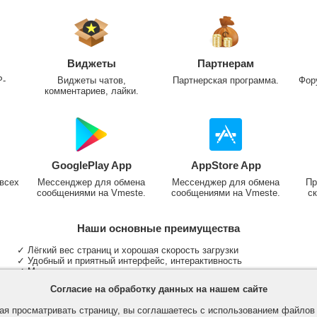
Виджеты
Партнерам
P-
Виджеты чатов,
Партнерская программа.
Фор
комментариев, лайки.
GooglePlay App
AppStore App
всех
Мессенджер для обмена
Мессенджер для обмена
Пр
сообщениями на Vmeste.
сообщениями на Vmeste.
ск
Наши основные преимущества
✓ Лёгкий вес страниц и хорошая скорость загрузки
✓ Удобный и приятный интерфейс, интерактивность
✓ Мы не размещаем надоедливую рекламу
✓ Общение и неограниченные критерии поиска людей
Согласие на обработку данных на нашем сайте
✓ Участие в группах и сообществах
✓ Публикация медиа файлов и обработка фотографий
я просматривать страницу, вы соглашаетесь с использованием файло
✓ Поддержка основных типов и больших файлов