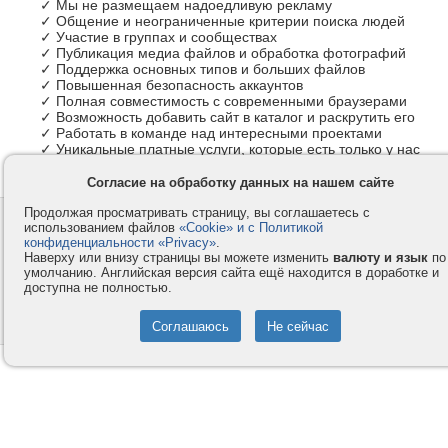
✓ Мы не размещаем надоедливую рекламу
✓ Общение и неограниченные критерии поиска людей
✓ Участие в группах и сообществах
✓ Публикация медиа файлов и обработка фотографий
✓ Поддержка основных типов и больших файлов
✓ Повышенная безопасность аккаунтов
✓ Полная совместимость с современными браузерами
✓ Возможность добавить сайт в каталог и раскрутить его
✓ Работать в команде над интересными проектами
✓ Уникальные платные услуги, которые есть только у нас
Согласие на обработку данных на нашем сайте
Продолжая просматривать страницу, вы соглашаетесь с
Контакты
Privacy и Cookie
использованием файлов
«Cookie» и с Политикой
Компания
Правила и условия
конфиденциальности «Privacy»
.
Наверху или внизу страницы вы можете изменить
валюту и язык
по
Услуги
Помощь
умолчанию. Английская версия сайта ещё находится в доработке и
доступна не полностью.
Как оплатить
Форумы
© 2008-2026
VMESTE.EU
- Все права защищены.