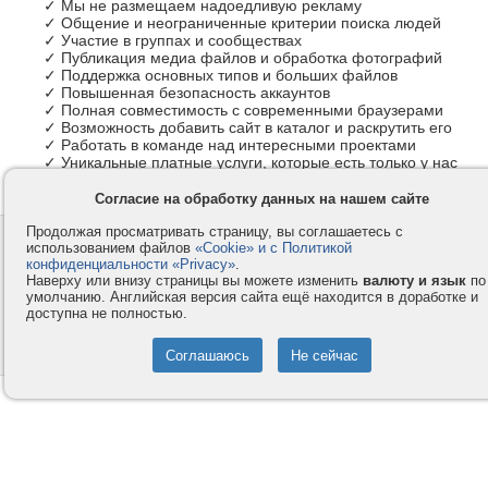
✓ Мы не размещаем надоедливую рекламу
✓ Общение и неограниченные критерии поиска людей
✓ Участие в группах и сообществах
✓ Публикация медиа файлов и обработка фотографий
✓ Поддержка основных типов и больших файлов
✓ Повышенная безопасность аккаунтов
✓ Полная совместимость с современными браузерами
✓ Возможность добавить сайт в каталог и раскрутить его
✓ Работать в команде над интересными проектами
✓ Уникальные платные услуги, которые есть только у нас
Согласие на обработку данных на нашем сайте
Продолжая просматривать страницу, вы соглашаетесь с
Контакты
Privacy и Cookie
использованием файлов
«Cookie» и с Политикой
Компания
Правила и условия
конфиденциальности «Privacy»
.
Наверху или внизу страницы вы можете изменить
валюту и язык
по
Услуги
Помощь
умолчанию. Английская версия сайта ещё находится в доработке и
доступна не полностью.
Как оплатить
Форумы
© 2008-2026
VMESTE.EU
- Все права защищены.