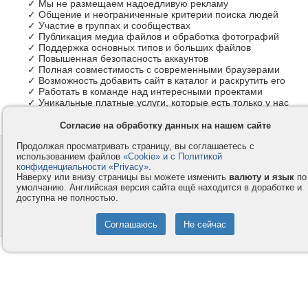
✓ Мы не размещаем надоедливую рекламу
✓ Общение и неограниченные критерии поиска людей
✓ Участие в группах и сообществах
✓ Публикация медиа файлов и обработка фотографий
✓ Поддержка основных типов и больших файлов
✓ Повышенная безопасность аккаунтов
✓ Полная совместимость с современными браузерами
✓ Возможность добавить сайт в каталог и раскрутить его
✓ Работать в команде над интересными проектами
✓ Уникальные платные услуги, которые есть только у нас
Согласие на обработку данных на нашем сайте
Продолжая просматривать страницу, вы соглашаетесь с
Контакты
Privacy и Cookie
использованием файлов
«Cookie» и с Политикой
Компания
Правила и условия
конфиденциальности «Privacy»
.
Наверху или внизу страницы вы можете изменить
валюту и язык
по
Услуги
Помощь
умолчанию. Английская версия сайта ещё находится в доработке и
доступна не полностью.
Как оплатить
Форумы
© 2008-2026
VMESTE.EU
- Все права защищены.