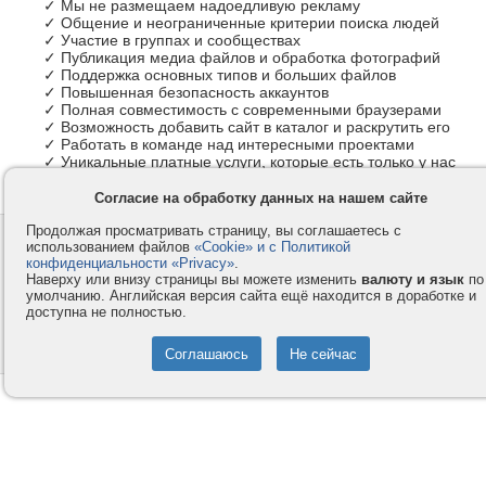
✓ Мы не размещаем надоедливую рекламу
✓ Общение и неограниченные критерии поиска людей
✓ Участие в группах и сообществах
✓ Публикация медиа файлов и обработка фотографий
✓ Поддержка основных типов и больших файлов
✓ Повышенная безопасность аккаунтов
✓ Полная совместимость с современными браузерами
✓ Возможность добавить сайт в каталог и раскрутить его
✓ Работать в команде над интересными проектами
✓ Уникальные платные услуги, которые есть только у нас
Согласие на обработку данных на нашем сайте
Продолжая просматривать страницу, вы соглашаетесь с
Контакты
Privacy и Cookie
использованием файлов
«Cookie» и с Политикой
Компания
Правила и условия
конфиденциальности «Privacy»
.
Наверху или внизу страницы вы можете изменить
валюту и язык
по
Услуги
Помощь
умолчанию. Английская версия сайта ещё находится в доработке и
доступна не полностью.
Как оплатить
Форумы
© 2008-2026
VMESTE.EU
- Все права защищены.