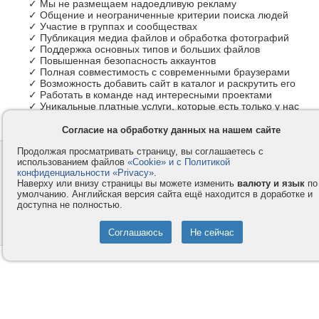
✓ Мы не размещаем надоедливую рекламу
✓ Общение и неограниченные критерии поиска людей
✓ Участие в группах и сообществах
✓ Публикация медиа файлов и обработка фотографий
✓ Поддержка основных типов и больших файлов
✓ Повышенная безопасность аккаунтов
✓ Полная совместимость с современными браузерами
✓ Возможность добавить сайт в каталог и раскрутить его
✓ Работать в команде над интересными проектами
✓ Уникальные платные услуги, которые есть только у нас
Согласие на обработку данных на нашем сайте
Продолжая просматривать страницу, вы соглашаетесь с
Контакты
Privacy и Cookie
использованием файлов
«Cookie» и с Политикой
Компания
Правила и условия
конфиденциальности «Privacy»
.
Наверху или внизу страницы вы можете изменить
валюту и язык
по
Услуги
Помощь
умолчанию. Английская версия сайта ещё находится в доработке и
доступна не полностью.
Как оплатить
Форумы
© 2008-2026
VMESTE.EU
- Все права защищены.