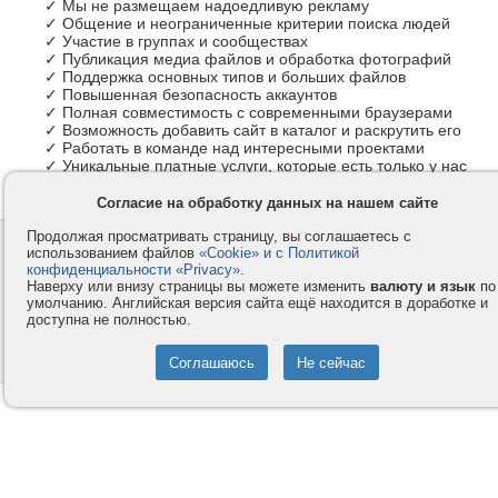
✓ Мы не размещаем надоедливую рекламу
✓ Общение и неограниченные критерии поиска людей
✓ Участие в группах и сообществах
✓ Публикация медиа файлов и обработка фотографий
✓ Поддержка основных типов и больших файлов
✓ Повышенная безопасность аккаунтов
✓ Полная совместимость с современными браузерами
✓ Возможность добавить сайт в каталог и раскрутить его
✓ Работать в команде над интересными проектами
✓ Уникальные платные услуги, которые есть только у нас
Согласие на обработку данных на нашем сайте
Продолжая просматривать страницу, вы соглашаетесь с
Контакты
Privacy и Cookie
использованием файлов
«Cookie» и с Политикой
Компания
Правила и условия
конфиденциальности «Privacy»
.
Наверху или внизу страницы вы можете изменить
валюту и язык
по
Услуги
Помощь
умолчанию. Английская версия сайта ещё находится в доработке и
доступна не полностью.
Как оплатить
Форумы
© 2008-2026
VMESTE.EU
- Все права защищены.