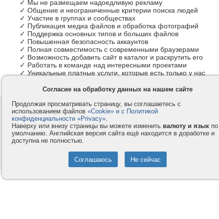
✓ Мы не размещаем надоедливую рекламу
✓ Общение и неограниченные критерии поиска людей
✓ Участие в группах и сообществах
✓ Публикация медиа файлов и обработка фотографий
✓ Поддержка основных типов и больших файлов
✓ Повышенная безопасность аккаунтов
✓ Полная совместимость с современными браузерами
✓ Возможность добавить сайт в каталог и раскрутить его
✓ Работать в команде над интересными проектами
✓ Уникальные платные услуги, которые есть только у нас
Согласие на обработку данных на нашем сайте
Продолжая просматривать страницу, вы соглашаетесь с
Контакты
Privacy и Cookie
использованием файлов
«Cookie» и с Политикой
Компания
Правила и условия
конфиденциальности «Privacy»
.
Наверху или внизу страницы вы можете изменить
валюту и язык
по
Услуги
Помощь
умолчанию. Английская версия сайта ещё находится в доработке и
доступна не полностью.
Как оплатить
Форумы
© 2008-2026
VMESTE.EU
- Все права защищены.