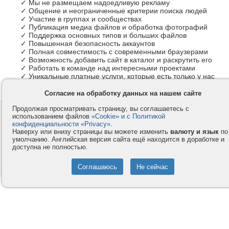
✓ Мы не размещаем надоедливую рекламу
✓ Общение и неограниченные критерии поиска людей
✓ Участие в группах и сообществах
✓ Публикация медиа файлов и обработка фотографий
✓ Поддержка основных типов и больших файлов
✓ Повышенная безопасность аккаунтов
✓ Полная совместимость с современными браузерами
✓ Возможность добавить сайт в каталог и раскрутить его
✓ Работать в команде над интересными проектами
✓ Уникальные платные услуги, которые есть только у нас
Согласие на обработку данных на нашем сайте
Продолжая просматривать страницу, вы соглашаетесь с
Контакты
Privacy и Cookie
использованием файлов
«Cookie» и с Политикой
Компания
Правила и условия
конфиденциальности «Privacy»
.
Наверху или внизу страницы вы можете изменить
валюту и язык
по
Услуги
Помощь
умолчанию. Английская версия сайта ещё находится в доработке и
доступна не полностью.
Как оплатить
Форумы
© 2008-2026
VMESTE.EU
- Все права защищены.