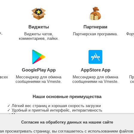
Виджеты
Партнерам
P-
Виджеты чатов,
Партнерская программа.
Фор
комментариев, лайки.
GooglePlay App
AppStore App
всех
Мессенджер для обмена
Мессенджер для обмена
Пр
сообщениями на Vmeste.
сообщениями на Vmeste.
ск
Наши основные преимущества
✓ Лёгкий вес страниц и хорошая скорость загрузки
✓ Удобный и приятный интерфейс, интерактивность
✓ Мы не размещаем надоедливую рекламу
✓ Общение и неограниченные критерии поиска людей
Согласие на обработку данных на нашем сайте
✓ Участие в группах и сообществах
✓ Публикация медиа файлов и обработка фотографий
я просматривать страницу, вы соглашаетесь с использованием файло
✓ Поддержка основных типов и больших файлов