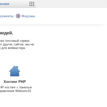
изация
рументы
Форумы
людей.
рез почтовый сервис.
т других сайтов, мы не
 для вебмастера.
Хостинг PHP
HP-хостинг с панелью
правления Webserv24.