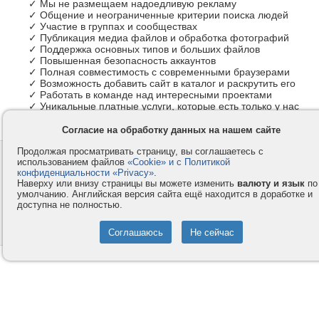
✓ Мы не размещаем надоедливую рекламу
✓ Общение и неограниченные критерии поиска людей
✓ Участие в группах и сообществах
✓ Публикация медиа файлов и обработка фотографий
✓ Поддержка основных типов и больших файлов
✓ Повышенная безопасность аккаунтов
✓ Полная совместимость с современными браузерами
✓ Возможность добавить сайт в каталог и раскрутить его
✓ Работать в команде над интересными проектами
✓ Уникальные платные услуги, которые есть только у нас
Согласие на обработку данных на нашем сайте
Продолжая просматривать страницу, вы соглашаетесь с
Контакты
Privacy и Cookie
использованием файлов
«Cookie» и с Политикой
Компания
Правила и условия
конфиденциальности «Privacy»
.
Наверху или внизу страницы вы можете изменить
валюту и язык
по
Услуги
Помощь
умолчанию. Английская версия сайта ещё находится в доработке и
доступна не полностью.
Как оплатить
Форумы
© 2008-2026
VMESTE.EU
- Все права защищены.