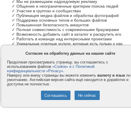
✓ Мы не размещаем надоедливую рекламу
✓ Общение и неограниченные критерии поиска людей
✓ Участие в группах и сообществах
✓ Публикация медиа файлов и обработка фотографий
✓ Поддержка основных типов и больших файлов
✓ Повышенная безопасность аккаунтов
✓ Полная совместимость с современными браузерами
✓ Возможность добавить сайт в каталог и раскрутить его
✓ Работать в команде над интересными проектами
✓ Уникальные платные услуги, которые есть только у нас
Согласие на обработку данных на нашем сайте
Продолжая просматривать страницу, вы соглашаетесь с
Контакты
Privacy и Cookie
использованием файлов
«Cookie» и с Политикой
Компания
Правила и условия
конфиденциальности «Privacy»
.
Наверху или внизу страницы вы можете изменить
валюту и язык
по
Услуги
Помощь
умолчанию. Английская версия сайта ещё находится в доработке и
доступна не полностью.
Как оплатить
Форумы
© 2008-2026
VMESTE.EU
- Все права защищены.