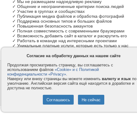
✓ Мы не размещаем надоедливую рекламу
✓ Общение и неограниченные критерии поиска людей
✓ Участие в группах и сообществах
✓ Публикация медиа файлов и обработка фотографий
✓ Поддержка основных типов и больших файлов
✓ Повышенная безопасность аккаунтов
✓ Полная совместимость с современными браузерами
✓ Возможность добавить сайт в каталог и раскрутить его
✓ Работать в команде над интересными проектами
✓ Уникальные платные услуги, которые есть только у нас
Согласие на обработку данных на нашем сайте
Продолжая просматривать страницу, вы соглашаетесь с
Контакты
Privacy и Cookie
использованием файлов
«Cookie» и с Политикой
Компания
Правила и условия
конфиденциальности «Privacy»
.
Наверху или внизу страницы вы можете изменить
валюту и язык
по
Услуги
Помощь
умолчанию. Английская версия сайта ещё находится в доработке и
доступна не полностью.
Как оплатить
Форумы
© 2008-2026
VMESTE.EU
- Все права защищены.