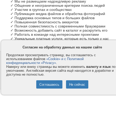
✓ Мы не размещаем надоедливую рекламу
✓ Общение и неограниченные критерии поиска людей
✓ Участие в группах и сообществах
✓ Публикация медиа файлов и обработка фотографий
✓ Поддержка основных типов и больших файлов
✓ Повышенная безопасность аккаунтов
✓ Полная совместимость с современными браузерами
✓ Возможность добавить сайт в каталог и раскрутить его
✓ Работать в команде над интересными проектами
✓ Уникальные платные услуги, которые есть только у нас
Согласие на обработку данных на нашем сайте
Продолжая просматривать страницу, вы соглашаетесь с
Контакты
Privacy и Cookie
использованием файлов
«Cookie» и с Политикой
Компания
Правила и условия
конфиденциальности «Privacy»
.
Наверху или внизу страницы вы можете изменить
валюту и язык
по
Услуги
Помощь
умолчанию. Английская версия сайта ещё находится в доработке и
доступна не полностью.
Как оплатить
Форумы
© 2008-2026
VMESTE.EU
- Все права защищены.