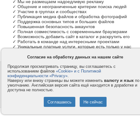
✓ Мы не размещаем надоедливую рекламу
✓ Общение и неограниченные критерии поиска людей
✓ Участие в группах и сообществах
✓ Публикация медиа файлов и обработка фотографий
✓ Поддержка основных типов и больших файлов
✓ Повышенная безопасность аккаунтов
✓ Полная совместимость с современными браузерами
✓ Возможность добавить сайт в каталог и раскрутить его
✓ Работать в команде над интересными проектами
✓ Уникальные платные услуги, которые есть только у нас
Согласие на обработку данных на нашем сайте
Продолжая просматривать страницу, вы соглашаетесь с
Контакты
Privacy и Cookie
использованием файлов
«Cookie» и с Политикой
Компания
Правила и условия
конфиденциальности «Privacy»
.
Наверху или внизу страницы вы можете изменить
валюту и язык
по
Услуги
Помощь
умолчанию. Английская версия сайта ещё находится в доработке и
доступна не полностью.
Как оплатить
Форумы
© 2008-2026
VMESTE.EU
- Все права защищены.