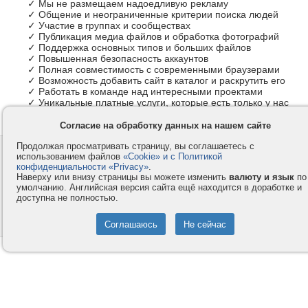
✓ Мы не размещаем надоедливую рекламу
✓ Общение и неограниченные критерии поиска людей
✓ Участие в группах и сообществах
✓ Публикация медиа файлов и обработка фотографий
✓ Поддержка основных типов и больших файлов
✓ Повышенная безопасность аккаунтов
✓ Полная совместимость с современными браузерами
✓ Возможность добавить сайт в каталог и раскрутить его
✓ Работать в команде над интересными проектами
✓ Уникальные платные услуги, которые есть только у нас
Согласие на обработку данных на нашем сайте
Продолжая просматривать страницу, вы соглашаетесь с
Контакты
Privacy и Cookie
использованием файлов
«Cookie» и с Политикой
Компания
Правила и условия
конфиденциальности «Privacy»
.
Наверху или внизу страницы вы можете изменить
валюту и язык
по
Услуги
Помощь
умолчанию. Английская версия сайта ещё находится в доработке и
доступна не полностью.
Как оплатить
Форумы
© 2008-2026
VMESTE.EU
- Все права защищены.