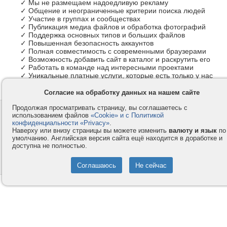
✓ Мы не размещаем надоедливую рекламу
✓ Общение и неограниченные критерии поиска людей
✓ Участие в группах и сообществах
✓ Публикация медиа файлов и обработка фотографий
✓ Поддержка основных типов и больших файлов
✓ Повышенная безопасность аккаунтов
✓ Полная совместимость с современными браузерами
✓ Возможность добавить сайт в каталог и раскрутить его
✓ Работать в команде над интересными проектами
✓ Уникальные платные услуги, которые есть только у нас
Согласие на обработку данных на нашем сайте
Продолжая просматривать страницу, вы соглашаетесь с
Контакты
Privacy и Cookie
использованием файлов
«Cookie» и с Политикой
Компания
Правила и условия
конфиденциальности «Privacy»
.
Наверху или внизу страницы вы можете изменить
валюту и язык
по
Услуги
Помощь
умолчанию. Английская версия сайта ещё находится в доработке и
доступна не полностью.
Как оплатить
Форумы
© 2008-2026
VMESTE.EU
- Все права защищены.