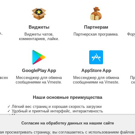
Виджеты
Партнерам
P-
Виджеты чатов,
Партнерская программа.
Фор
комментариев, лайки.
GooglePlay App
AppStore App
всех
Мессенджер для обмена
Мессенджер для обмена
Пр
сообщениями на Vmeste.
сообщениями на Vmeste.
ск
Наши основные преимущества
✓ Лёгкий вес страниц и хорошая скорость загрузки
✓ Удобный и приятный интерфейс, интерактивность
✓ Мы не размещаем надоедливую рекламу
✓ Общение и неограниченные критерии поиска людей
Согласие на обработку данных на нашем сайте
✓ Участие в группах и сообществах
✓ Публикация медиа файлов и обработка фотографий
я просматривать страницу, вы соглашаетесь с использованием файло
✓ Поддержка основных типов и больших файлов