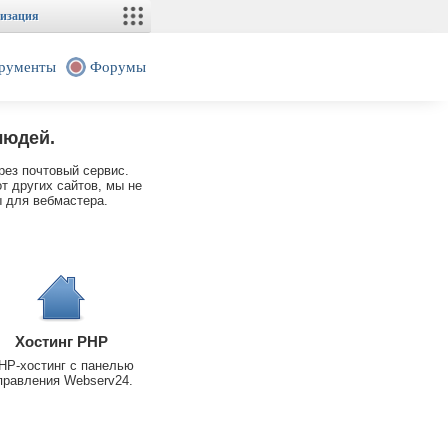
изация
рументы
Форумы
людей.
рез почтовый сервис.
т других сайтов, мы не
 для вебмастера.
Хостинг PHP
HP-хостинг с панелью
правления Webserv24.