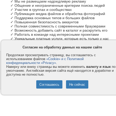
✓ Мы не размещаем надоедливую рекламу
✓ Общение и неограниченные критерии поиска людей
✓ Участие в группах и сообществах
✓ Публикация медиа файлов и обработка фотографий
✓ Поддержка основных типов и больших файлов
✓ Повышенная безопасность аккаунтов
✓ Полная совместимость с современными браузерами
✓ Возможность добавить сайт в каталог и раскрутить его
✓ Работать в команде над интересными проектами
✓ Уникальные платные услуги, которые есть только у нас
Согласие на обработку данных на нашем сайте
Продолжая просматривать страницу, вы соглашаетесь с
Контакты
Privacy и Cookie
использованием файлов
«Cookie» и с Политикой
Компания
Правила и условия
конфиденциальности «Privacy»
.
Наверху или внизу страницы вы можете изменить
валюту и язык
по
Услуги
Помощь
умолчанию. Английская версия сайта ещё находится в доработке и
доступна не полностью.
Как оплатить
Форумы
© 2008-2026
VMESTE.EU
- Все права защищены.