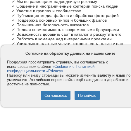
✓ Мы не размещаем надоедливую рекламу
✓ Общение и неограниченные критерии поиска людей
✓ Участие в группах и сообществах
✓ Публикация медиа файлов и обработка фотографий
✓ Поддержка основных типов и больших файлов
✓ Повышенная безопасность аккаунтов
✓ Полная совместимость с современными браузерами
✓ Возможность добавить сайт в каталог и раскрутить его
✓ Работать в команде над интересными проектами
✓ Уникальные платные услуги, которые есть только у нас
Согласие на обработку данных на нашем сайте
Продолжая просматривать страницу, вы соглашаетесь с
Контакты
Privacy и Cookie
использованием файлов
«Cookie» и с Политикой
Компания
Правила и условия
конфиденциальности «Privacy»
.
Наверху или внизу страницы вы можете изменить
валюту и язык
по
Услуги
Помощь
умолчанию. Английская версия сайта ещё находится в доработке и
доступна не полностью.
Как оплатить
Форумы
© 2008-2026
VMESTE.EU
- Все права защищены.