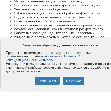
✓ Мы не размещаем надоедливую рекламу
✓ Общение и неограниченные критерии поиска людей
✓ Участие в группах и сообществах
✓ Публикация медиа файлов и обработка фотографий
✓ Поддержка основных типов и больших файлов
✓ Повышенная безопасность аккаунтов
✓ Полная совместимость с современными браузерами
✓ Возможность добавить сайт в каталог и раскрутить его
✓ Работать в команде над интересными проектами
✓ Уникальные платные услуги, которые есть только у нас
Согласие на обработку данных на нашем сайте
Продолжая просматривать страницу, вы соглашаетесь с
Контакты
Privacy и Cookie
использованием файлов
«Cookie» и с Политикой
Компания
Правила и условия
конфиденциальности «Privacy»
.
Наверху или внизу страницы вы можете изменить
валюту и язык
по
Услуги
Помощь
умолчанию. Английская версия сайта ещё находится в доработке и
доступна не полностью.
Как оплатить
Форумы
© 2008-2026
VMESTE.EU
- Все права защищены.