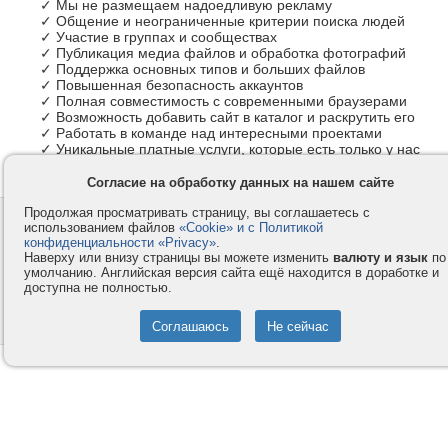
✓ Мы не размещаем надоедливую рекламу
✓ Общение и неограниченные критерии поиска людей
✓ Участие в группах и сообществах
✓ Публикация медиа файлов и обработка фотографий
✓ Поддержка основных типов и больших файлов
✓ Повышенная безопасность аккаунтов
✓ Полная совместимость с современными браузерами
✓ Возможность добавить сайт в каталог и раскрутить его
✓ Работать в команде над интересными проектами
✓ Уникальные платные услуги, которые есть только у нас
Согласие на обработку данных на нашем сайте
Продолжая просматривать страницу, вы соглашаетесь с
Контакты
Privacy и Cookie
использованием файлов
«Cookie» и с Политикой
Компания
Правила и условия
конфиденциальности «Privacy»
.
Наверху или внизу страницы вы можете изменить
валюту и язык
по
Услуги
Помощь
умолчанию. Английская версия сайта ещё находится в доработке и
доступна не полностью.
Как оплатить
Форумы
© 2008-2026
VMESTE.EU
- Все права защищены.