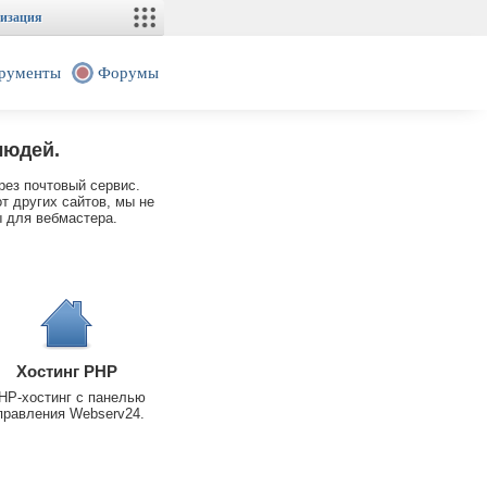
изация
рументы
Форумы
людей.
рез почтовый сервис.
т других сайтов, мы не
 для вебмастера.
Хостинг PHP
HP-хостинг с панелью
правления Webserv24.