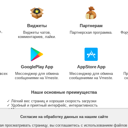
Виджеты
Партнерам
P-
Виджеты чатов,
Партнерская программа.
Фор
комментариев, лайки.
GooglePlay App
AppStore App
всех
Мессенджер для обмена
Мессенджер для обмена
Пр
сообщениями на Vmeste.
сообщениями на Vmeste.
ск
Наши основные преимущества
✓ Лёгкий вес страниц и хорошая скорость загрузки
✓ Удобный и приятный интерфейс, интерактивность
✓ Мы не размещаем надоедливую рекламу
✓ Общение и неограниченные критерии поиска людей
Согласие на обработку данных на нашем сайте
✓ Участие в группах и сообществах
✓ Публикация медиа файлов и обработка фотографий
я просматривать страницу, вы соглашаетесь с использованием файло
✓ Поддержка основных типов и больших файлов