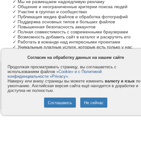
✓ Мы не размещаем надоедливую рекламу
✓ Общение и неограниченные критерии поиска людей
✓ Участие в группах и сообществах
✓ Публикация медиа файлов и обработка фотографий
✓ Поддержка основных типов и больших файлов
✓ Повышенная безопасность аккаунтов
✓ Полная совместимость с современными браузерами
✓ Возможность добавить сайт в каталог и раскрутить его
✓ Работать в команде над интересными проектами
✓ Уникальные платные услуги, которые есть только у нас
Согласие на обработку данных на нашем сайте
Продолжая просматривать страницу, вы соглашаетесь с
Контакты
Privacy и Cookie
использованием файлов
«Cookie» и с Политикой
Компания
Правила и условия
конфиденциальности «Privacy»
.
Наверху или внизу страницы вы можете изменить
валюту и язык
по
Услуги
Помощь
умолчанию. Английская версия сайта ещё находится в доработке и
доступна не полностью.
Как оплатить
Форумы
© 2008-2026
VMESTE.EU
- Все права защищены.